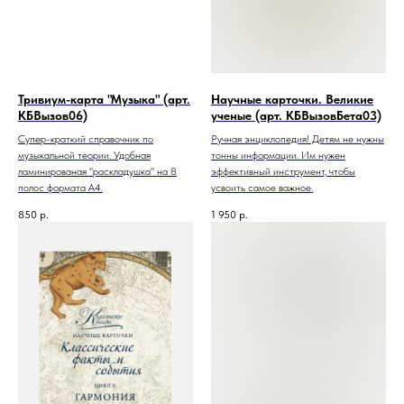
Тривиум-карта "Музыка" (арт.
Научные карточки. Великие
КБВызов06)
ученые (арт. КБВызовБета03)
Супер-краткий справочник по
Ручная энциклопедия! Детям не нужны
музыкальной теории. Удобная
тонны информации. Им нужен
ламинированая "раскладушка" на 8
эффективный инструмент, чтобы
полос формата А4.
усвоить самое важное.
850
р.
1 950
р.