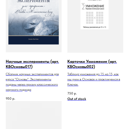
Научные эксперименты (арт.
Карточки Умножение (арт.
КБОсновы017)
КБОсновы002)
Сборник научных экспериментов для
Таблица умножения до 15 на 15, как
курса "Основы". Эксперименты
мы учим в Основах и практикуемся в
поданы через призму классического
Ключах.
научного подхода
750
р.
950
р.
Out of stock