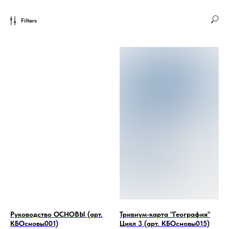
Filters
Руководство ОСНОВЫ (арт.
Тривиум-карта "География"
КБОсновы001)
Цикл 3 (арт. КБОсновы015)