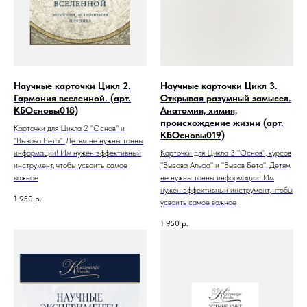
Научные карточки Цикл 2.
Научные карточки Цикл 3.
Гармония вселенной. (арт.
Открывая разумный замысел.
КБОсновы018)
Анатомия, химия,
происхождение жизни (арт.
Карточки для Цикла 2 "Основ" и
КБОсновы019)
"Вызова Бета". Детям не нужны тонны
информации! Им нужен эффективный
Карточки для Цикла 3 "Основ", курсов
инструмент, чтобы усвоить самое
"Вызова Альфа" и "Вызов Бета". Детям
важное
не нужны тонны информации! Им
нужен эффективный инструмент, чтобы
1 950
р.
усвоить самое важное
1 950
р.