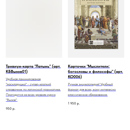
Тривиум-карта "Латынь" (арт.
Карточки "Мыслители:
КБВызов01)
богословы и философы" (арт.
КО006)
Удобная ламинированая
"раскладушка" - супер-краткий
Ручная энциклопедия! Удобный
справочник по латинской грамматике.
формат для всех, кому интересно
Пригодится на всех уровнях курса
классическое образование.
"Вызов".
1 950
р.
950
р.