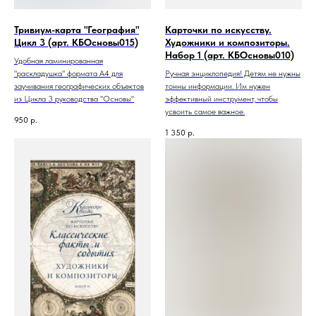
Тривиум-карта "География"
Карточки по искусству.
Цикл 3 (арт. КБОсновы015)
Художники и композиторы.
Набор 1 (арт. КБОсновы010)
Удобная ламинированная
"раскладушка" формата А4 для
Ручная энциклопедия! Детям не нужны
заучивания географических объектов
тонны информации. Им нужен
из Цикла 3 руководства "Основы"
эффективный инструмент, чтобы
усвоить самое важное.
950
р.
1 350
р.