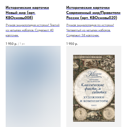
Исторические карточки
Исторические карточки
Новый мир (арт.
Современный мир/Правители
КБОсновы008)
России (арт. КБОсновы020)
Ручная энциклопедия истории! Третий
Ручная энциклопедия по истории!
из четырех наборов. Содержит 40
Четвертый из четырех наборов.
карточек.
Содержит 58 карточек.
1 950
р.
1 950
р.
/
1 pc