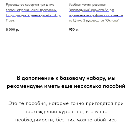
Руководство содержит три цикла
Удобная ламинированная
первой ступени нашей программы.
"раскладушка" формата А4 для
Подходит для обучения детей от 4 до
заучивания географических объектов
11 лет.
из Цикла 3 руководства "Основы"
8 000
р.
950
р.
В дополнение к базовому набору, мы
рекомендуем иметь еще несколько пособий
Это те пособия, которые точно пригодятся при
прохождении курса, но, в случае
необходимости, без них можно обойтись