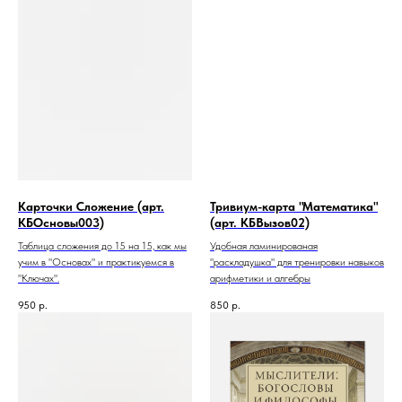
Карточки Сложение (арт.
Тривиум-карта "Математика"
КБОсновы003)
(арт. КБВызов02)
Таблица сложения до 15 на 15, как мы
Удобная ламинированая
учим в "Основах" и практикуемся в
"раскладушка" для тренировки навыков
"Ключах".
арифметики и алгебры
950
р.
850
р.