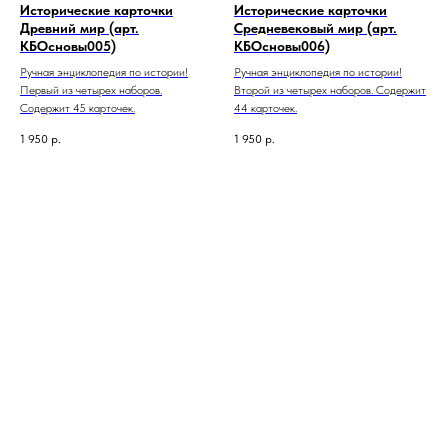
Исторические карточки
Исторические карточки
Древний мир (арт.
Средневековый мир (арт.
КБОсновы005)
КБОсновы006)
Ручная энциклопедия по истории!
Ручная энциклопедия по истории!
Первый из четырех наборов.
Второй из четырех наборов. Содержит
Содержит 45 карточек.
44 карточек.
1 950
р.
1 950
р.